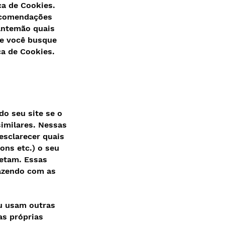
ca de Cookies.
recomendações
antemão quais
ue você busque
ca de Cookies.
do seu site se o
similares. Nessas
esclarecer quais
ons etc.) o seu
letam. Essas
fazendo com as
ou usam outras
as próprias