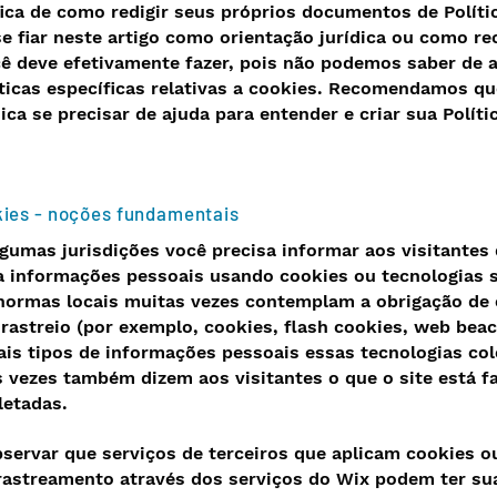
ica de como redigir seus próprios documentos de Políti
e fiar neste artigo como orientação jurídica ou como 
cê deve efetivamente fazer, pois não podemos saber de 
ticas específicas relativas a cookies. Recomendamos q
ica se precisar de ajuda para entender e criar sua Políti
kies - noções fundamentais
lgumas jurisdições você precisa informar aos visitantes 
ia informações pessoais usando cookies ou tecnologias 
 normas locais muitas vezes contemplam a obrigação de 
rastreio (por exemplo, cookies, flash cookies, web beac
quais tipos de informações pessoais essas tecnologias co
s vezes também dizem aos visitantes o que o site está 
letadas.
servar que serviços de terceiros que aplicam cookies 
rastreamento através dos serviços do Wix podem ter su