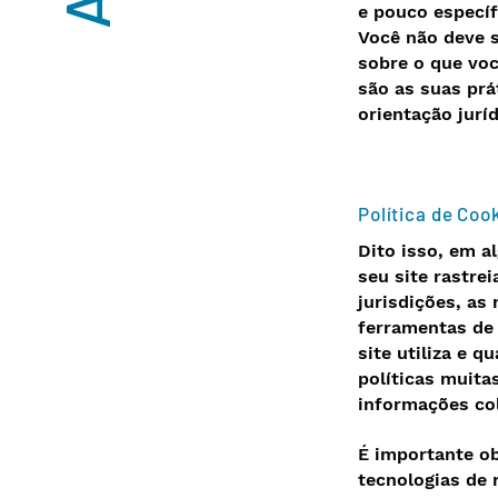
e pouco específ
Você não deve s
sobre o que vo
são as suas prá
orientação juríd
Política de Coo
Dito isso, em a
seu site rastre
jurisdições, as
ferramentas de 
site utiliza e 
políticas muita
informações co
É importante ob
tecnologias de 