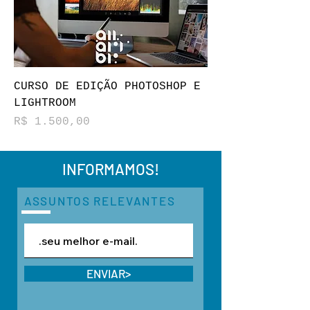
CURSO DE EDIÇÃO PHOTOSHOP E
LIGHTROOM
Preço
R$ 1.500,00
INFORMAMOS!
ASSUNTOS RELEVANTES
ENVIAR>