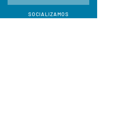
SOCIALIZAMOS
RESPONDEMOS
Pensamos que nunca perguntaria
FAQ >